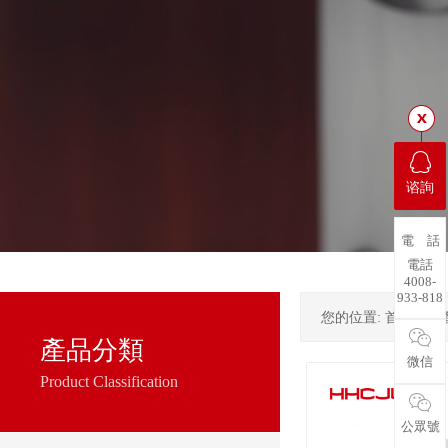
谘詢
電 話
電話
4008-
933-818
您的位置:
首頁
->
產品分類
微信
Product Classification
公眾號